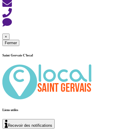
×
Fermer
Saint Gervais C'local
Liens utiles
Recevoir des notifications