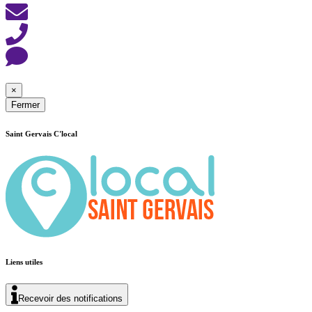
×
Fermer
Saint Gervais C'local
Liens utiles
Recevoir des notifications