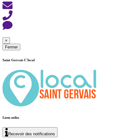
×
Fermer
Saint Gervais C'local
Liens utiles
Recevoir des notifications