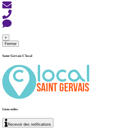
×
Fermer
Saint Gervais C'local
Liens utiles
Recevoir des notifications